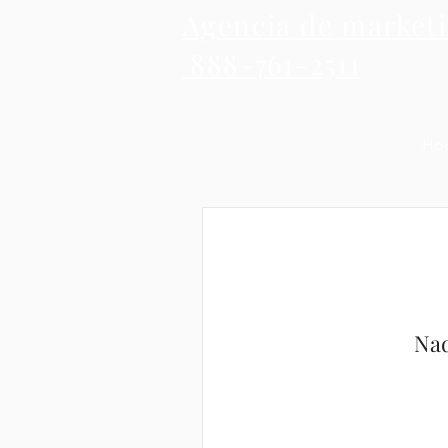
Agencia de market
888-761-2511
Ho
Nad