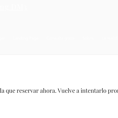
ing DM3
gar
Landing Page
Consulta gratis
Sobre
La reali
a que reservar ahora. Vuelve a intentarlo pro