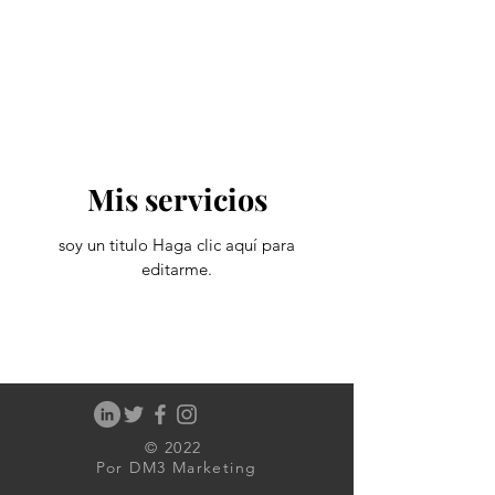
Agencia de
marketing DM3
888-761-2511
Mis servicios
soy un titulo ​Haga clic aquí para
editarme.
© 2022
Por DM3 Marketing